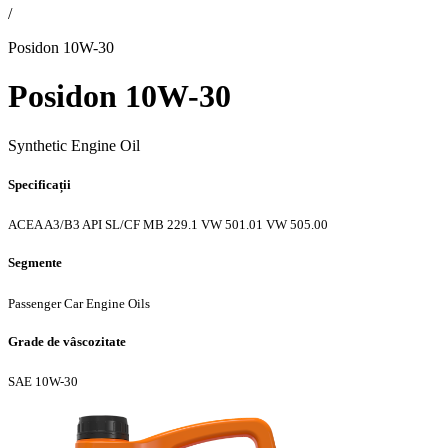
/
Posidon 10W-30
Posidon 10W-30
Synthetic Engine Oil
Specificații
ACEA A3/B3
API SL/CF
MB 229.1
VW 501.01
VW 505.00
Segmente
Passenger Car Engine Oils
Grade de vâscozitate
SAE 10W-30