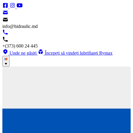
info@hidraulic.md
+(373) 600 24 445
Unde ne găsiți
Începeți să vindeți lubrifianți Rymax