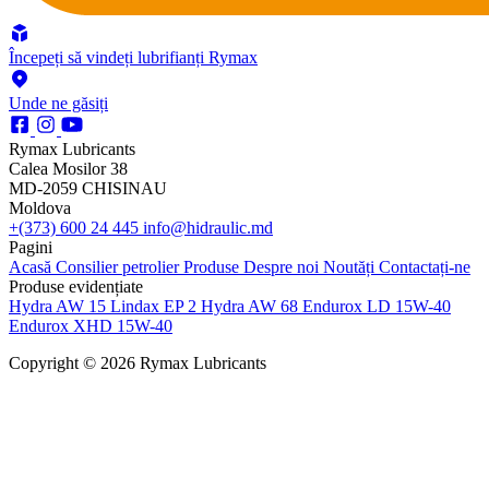
Începeți să vindeți lubrifianți Rymax
Unde ne găsiți
Rymax Lubricants
Calea Mosilor 38
MD-2059 CHISINAU
Moldova
+(373) 600 24 445
info@hidraulic.md
Pagini
Acasă
Consilier petrolier
Produse
Despre noi
Noutăți
Contactați-ne
Produse evidențiate
Hydra AW 15
Lindax EP 2
Hydra AW 68
Endurox LD 15W-40
Endurox XHD 15W-40
Copyright © 2026 Rymax Lubricants