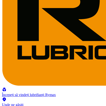
Începeți să vindeți lubrifianți Rymax
Unde ne găsiți