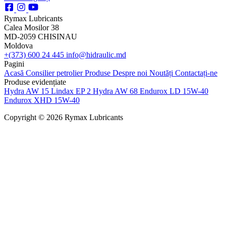
Rymax Lubricants
Calea Mosilor 38
MD-2059 CHISINAU
Moldova
+(373) 600 24 445
info@hidraulic.md
Pagini
Acasă
Consilier petrolier
Produse
Despre noi
Noutăți
Contactați-ne
Produse evidențiate
Hydra AW 15
Lindax EP 2
Hydra AW 68
Endurox LD 15W-40
Endurox XHD 15W-40
Copyright © 2026 Rymax Lubricants