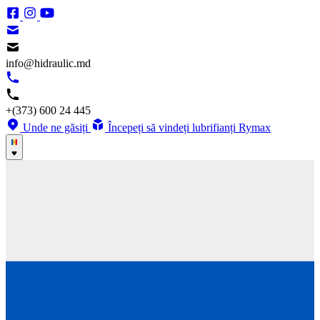
info@hidraulic.md
+(373) 600 24 445
Unde ne găsiți
Începeți să vindeți lubrifianți Rymax